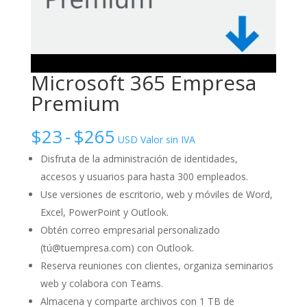
Microsoft 365 Empresa
Premium
Rango
$
23
-
$
265
USD Valor sin IVA
de
Disfruta de la administración de identidades,
accesos y usuarios para hasta 300 empleados.
precios:
Use versiones de escritorio, web y móviles de Word,
desde
Excel, PowerPoint y Outlook.
Obtén correo empresarial personalizado
$23
(tú@tuempresa.com) con Outlook.
hasta
Reserva reuniones con clientes, organiza seminarios
web y colabora con Teams.
$265
Almacena y comparte archivos con 1 TB de