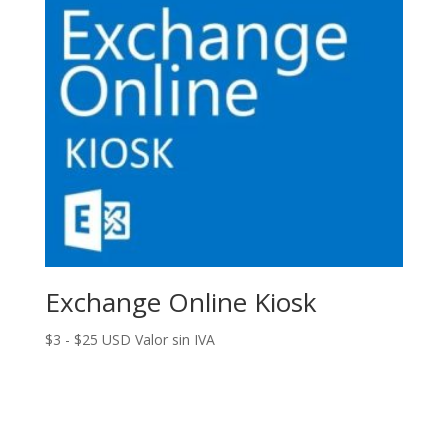
Exchange Online Kiosk
Rango
$
3
-
$
25
USD Valor sin IVA
de
precios:
desde
$3