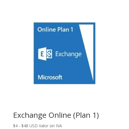
desde
$6
hasta
$72
Exchange Online (Plan 1)
Rango
$
4
-
$
48
USD Valor sin IVA