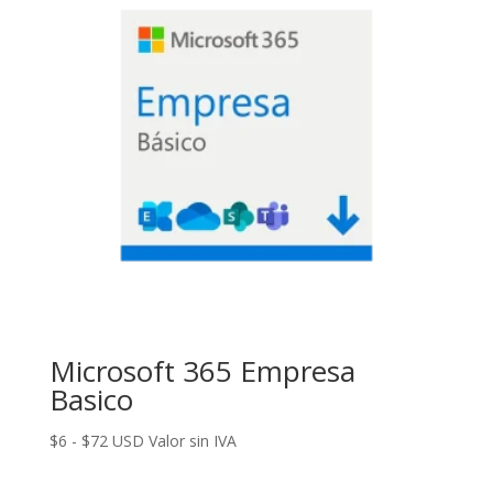
hasta
$25
Microsoft 365 Empresa
Basico
Rango
$
6
-
$
72
USD Valor sin IVA
de
precios: