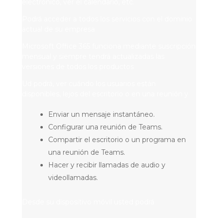
electrónico, ver el calendario, etc.
Podrá acceder a todos los servicios con el dominio
actual de su empresa
Microsoft Office 365 funciona mediante suscripción
mensual y siempre tendrá actualizadas las
versiones de todos los productos
Ud podrá, ver cuándo los usuarios están
disponibles, lejos del escritorio o en una reunión y
Enviar un mensaje instantáneo.
Configurar una reunión de Teams.
Compartir el escritorio o un programa en
una reunión de Teams.
Hacer y recibir llamadas de audio y
videollamadas.
Desde su dispositivo móvil usted podrá