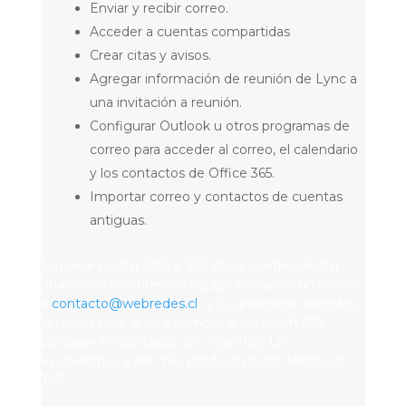
Enviar y recibir correo.
Acceder a cuentas compartidas
Crear citas y avisos.
Agregar información de reunión de Lync a
una invitación a reunión.
Configurar Outlook u otros programas de
correo para acceder al correo, el calendario
y los contactos de Office 365.
Importar correo y contactos de cuentas
antiguas.
Si quiere probar Office 365 ahora puede solicitar
una demo con nuestro equipo enviando un correo
a
contacto@webredes.cl
, y si ya dispone de estos
servicios pero quiere cambiar a Microsoft 365
pongase en contacto con nosotros. Le
ayudaremos a ser más productivo con Microsoft
365.